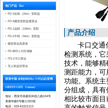
热门产品 Hot
FD-3近程（2km）安防监
FD-4微型安防监视雷达
FD-1远程（10km）安防
产品介绍
FD-2中程（5km）安防监
卡口交通
微型雷达高度表
FD-IBIS-L大区域微
检测系统，它
ITS-2卡口雷达
技术，能够精
无人机监控雷达
测距能力，可
联系中国·永利(88858cc·VIP认证)官网 -
功能。系统主
GREEN LIFE Contact
分组成，具有
地址：西安市高新区科技八路104号
相比较市面目
美寓华庭6号楼11303室
高的触发信号
电话：029-81021213