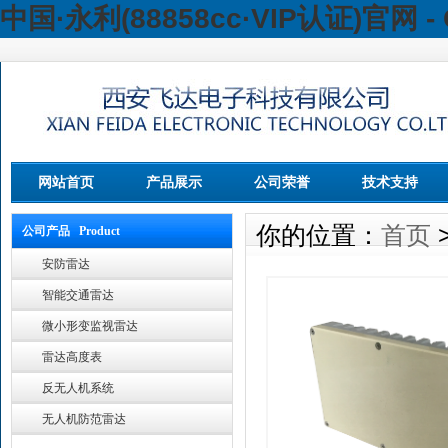
中国·永利(88858cc·VIP认证)官网 - 
网站首页
产品展示
公司荣誉
技术支持
你的位置：
首页
公司产品 Product
安防雷达
智能交通雷达
微小形变监视雷达
雷达高度表
反无人机系统
无人机防范雷达