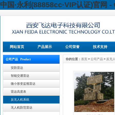
中国·永利(88858cc·VIP认证)官网 - 
网站首页
产品展示
公司荣誉
技术支持
你的位置：
首页
>
公司产品
>
反无
公司产品 Product
安防雷达
智能交通雷达
微小形变监视雷达
雷达高度表
反无人机系统
无人机防范雷达