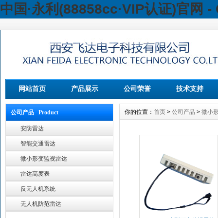
中国·永利(88858cc·VIP认证)官网 - 
网站首页
产品展示
公司荣誉
技术支持
你的位置：
首页
>
公司产品
>
微小
公司产品 Product
安防雷达
智能交通雷达
微小形变监视雷达
雷达高度表
反无人机系统
无人机防范雷达