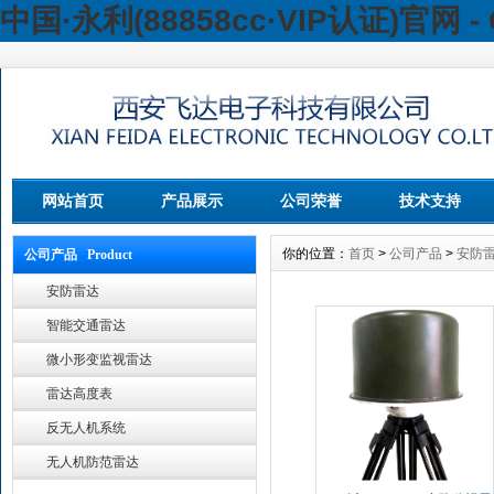
中国·永利(88858cc·VIP认证)官网 - 
网站首页
产品展示
公司荣誉
技术支持
你的位置：
首页
>
公司产品
>
安防
公司产品 Product
安防雷达
智能交通雷达
微小形变监视雷达
雷达高度表
反无人机系统
无人机防范雷达